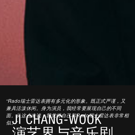
“Rado瑞士雷达表拥有多元化的形象。既正式严谨，又
兼具活泼休闲。身为演员，我经常要展现自己的不同
JI CHANG-WOOK
面。从这点来说，我觉得自己和Rado瑞士雷达表非常相
似。”
演艺界与音乐剧