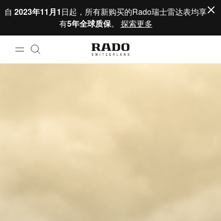
跳到内容
自
2023年11月1
日起，所有新购买的Rado瑞士雷达表均享
有
5年全球质保
。
探索更多