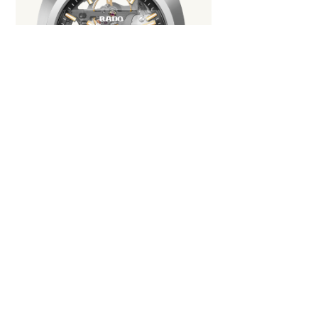
DIASTAR ORIGINAL AUTOMATIC
SKELETON
38.0 mm, 自动机械腕表
¥16,500.00