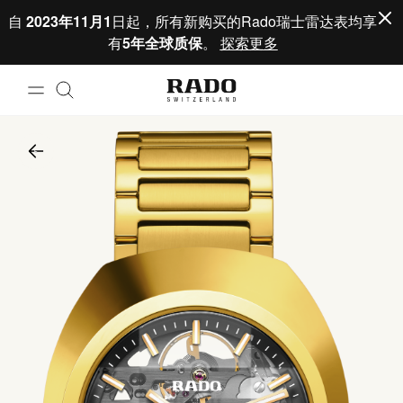
跳到内容
自
2023年11月1
日起，所有新购买的Rado瑞士雷达表均享
有
5年全球质保
。
探索更多