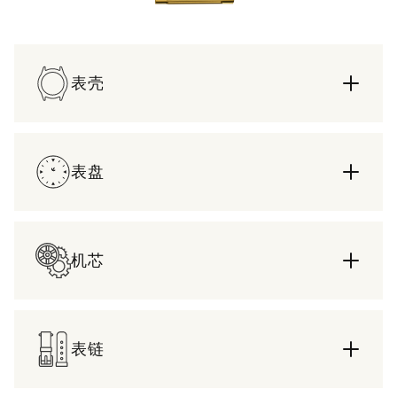
表壳
表盘
机芯
表链