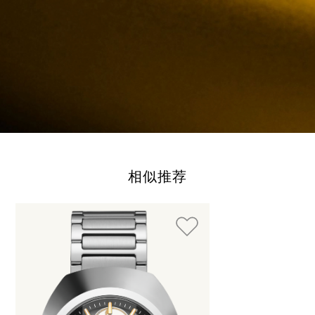
相似推荐
使用制表符键可以浏览循环展示的元素。您可以跳过循环展示或
按下 跳过循环展示