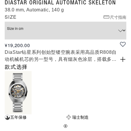
R12164153
DIASTAR ORIGINAL AUTOMATIC SKELETON
38.0 mm, Automatic, 140 g
SIZE
尺寸指南
Size in cm
¥19,200.00
DiaStar钻星系列创始型镂空腕表采用高品质R808自
动机械机芯的另一型号，具有烟灰色涂层，搭载多种
元素，营造出对比鲜明的视觉效果。透过正面和背面
款式选择
的蓝宝石玻璃，将自动机械机芯优雅转动的精美细节
展现得一览无遗，提供80小时动力储存。机芯所搭载
的防磁Nivachron™游丝已通过五个方位精准度测
试，确保腕表走时精准且可靠。开放式的结构、令人
难忘的R808型镂空机芯，为全新DiaStar钻星系列创
始型赋予了更轻盈、更灵动的风格，同时通过抛光黄
金色Ceramos™金属陶瓷表圈形成了完美的视觉反
五年保修
瑞士制造
差。漂浮黄金色时标和指针覆有白色Super-
LumiNova®夜光涂层，进一步衬托出腕表的深色调，