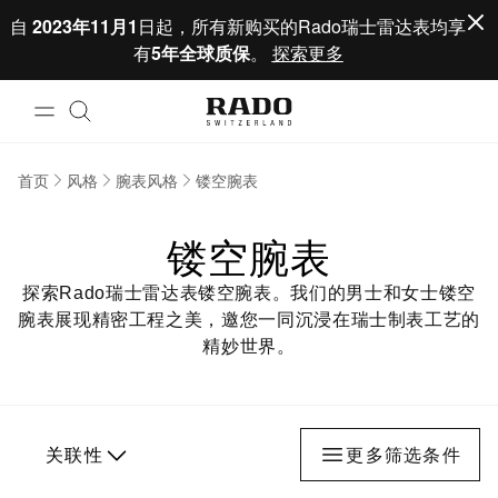
跳到内容
自
2023年11月1
日起，所有新购买的Rado瑞士雷达表均享
有
5年全球质保
。
探索更多
首页
风格
腕表风格
镂空腕表
镂空腕表
探索Rado瑞士雷达表镂空腕表。我们的男士和女士镂空
腕表展现精密工程之美，邀您一同沉浸在瑞士制表工艺的
精妙世界。
关联性
更多筛选条件