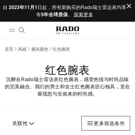
跳到内容
自
2023年11月1
日起，所有新购买的Rado瑞士雷达表均享
有
5年全球质保
。
探索更多
首页
风格
腕表颜色
红色腕表
红色腕表
沉醉在Rado瑞士雷达表红色腕表，感受热情与时尚品味
的完美融合。我们的男士和女士红色腕表匠心独具，意在
展现您与生俱来的时尚感。
关联性
更多筛选条件