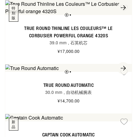
特
别
版
TRUE ROUND THINLINE LES COULEURS™ LE
CORBUSIER POWERFUL ORANGE 4320S
39.0 mm
,
石英机芯
¥17,000.00
TRUE ROUND AUTOMATIC
30.0 mm
,
自动机械腕表
¥14,700.00
新
品
CAPTAIN COOK AUTOMATIC