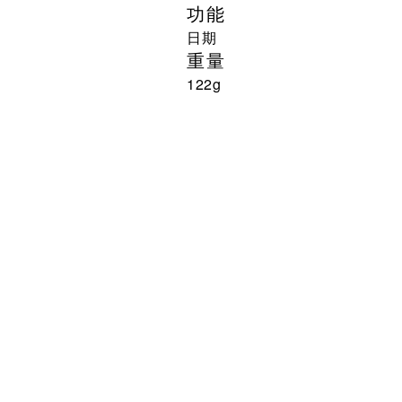
功能
日期
重量
122g