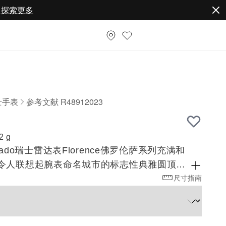
。
探索更多
士手表
参考文献 R48912023
23
2 g
ado瑞士雷达表Florence佛罗伦萨系列充满和
令人联想起腕表命名城市的标志性典雅圆顶和
尺寸指南
石英机芯、创新Rado瑞士雷达表金属涂层蓝
石的永恒魅力，这是一款经得起时间考验的经