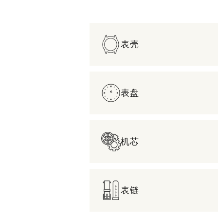
表壳
表盘
机芯
表链