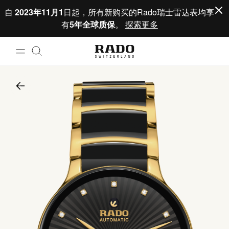
跳到内容
自
2023年11月1
日起，所有新购买的Rado瑞士雷达表均享
有
5年全球质保
。
探索更多