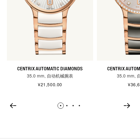
CENTRIX AUTOMATIC DIAMONDS
CENTRIX AUTOM
35.0 mm, 自动机械腕表
35.0 mm
¥21,500.00
¥36,6