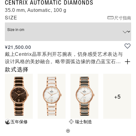
R30032742
CENTRIX AUTOMATIC DIAMONDS
35.0 mm, Automatic, 100 g
SIZE
尺寸指南
Size in cm
¥21,500.00
戴上Centrix晶萃系列开芯腕表，切身感受艺术表达与
设计风格的美妙融合。略带圆弧边缘的微凸蓝宝石玻
璃表镜，与表壳严丝合缝地胶合在一起，令设计更加
款式选择
完整一体；表壳覆有双面防眩目涂层，确保能够清晰
读时。搭载Nivachron™防磁游丝，使这款R763型机
芯超越3方位测试的标准，提升为5方位测试，实现更
+5
高的可靠性和精确度。 这款标志性的腕表在表耳和表
链处都经过调整，表链由玫瑰金色PVD镀层精钢和黄
金色高科技陶瓷中间链节制成，令这款经典时计的整
体外观更加美妙。镶有12颗钻石的黑色刻面表盘，经
五年保修
瑞士制造
过压印上漆，形成一种华丽的3D效果。这款腕表防水
深度可达50米，并提供80小时的动力存储。