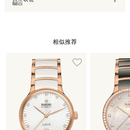
相似推荐
使用制表符键可以浏览循环展示的元素。您可以跳过循环展示或
按下 跳过循环展示
按下 转到循环展示导航