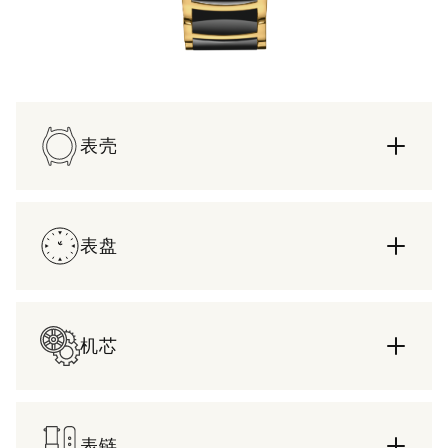
表壳
表盘
机芯
表链