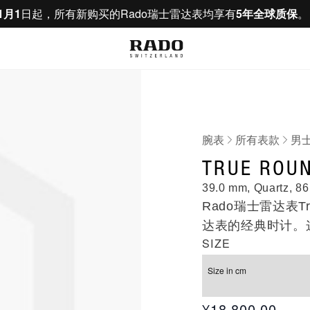
1月1
日起，所有新购买的Rado瑞士雷达表均享有
5年全球质保
腕表
所有表款
男
R279551
TRUE ROUN
39.0 mm, Quartz, 86
Rado瑞士雷达表Tr
达表的经典时计。
SIZE
Rado瑞士雷达
早采用突破性的一
Size in cm
表系列。超凡轻盈
起时间的考验。
¥18,800.00