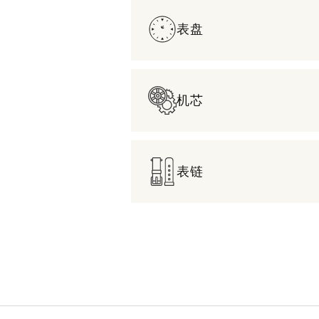
表盘
机芯
表链