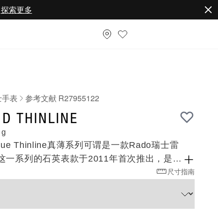
。
探索更多
士手表
参考文献 R27955122
22
D THINLINE
 g
ue Thinline真薄系列可谓是一款Rado瑞士雷
这一系列的石英表款于2011年首次推出，是
尺寸指南
表迄今为止最纤薄的腕表系列之一，亦是品牌最
体成型表壳，且以全高科技陶瓷打造而成的腕
、不易磨损且佩戴舒适，该款腕表的设计经得