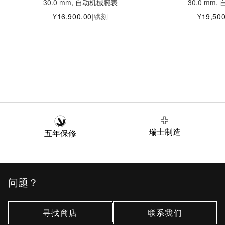
30.0 mm, 自动机械腕表
30.0 mm
¥16,900.00
|
镌刻
¥19,500
瑞士制造
五年保修
问题？
寻找商店
联系我们