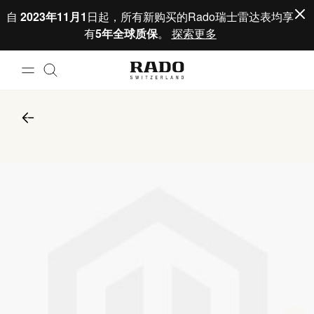
跳到内容
自
2023年11月1
日起，所有新购买的Rado瑞士雷达表均享
有
5年全球质保
。
探索更多