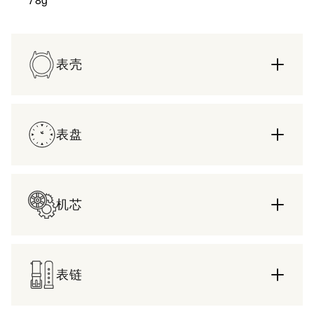
表壳
表盘
机芯
表链