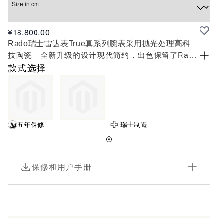
Size in cm
¥18,800.00
Rado瑞士雷达表True真系列腕表采用抛光处理高科
技陶瓷，全新升级的设计现代简约，出色保留了Rado
瑞士雷达表别具一格的特色，风格卓著，并搭载装饰
款式选择
精美的瑞士自动机械计时机芯，耀眼钻石更为腕表增
添无尽魅力。这款腕表不仅拥有持久的迷人光芒，且
舒适轻盈。这正是Rado瑞士雷达表True真系列的至
臻魅力。
五年保修
瑞士制造
保修和用户手册