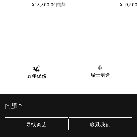
¥18,800.00
|
镌刻
¥19,500
瑞士制造
五年保修
问题？
寻找商店
联系我们