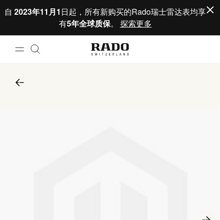
跳到内容
自
2023年11月1
日起，所有新购买的Rado瑞士雷达表均享
有
5年全球质保
。
探索更多