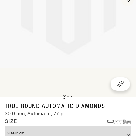
R27242712
TRUE ROUND AUTOMATIC DIAMONDS
30.0 mm, Automatic, 77 g
SIZE
尺寸指南
Size in cm