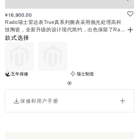
¥16,900.00
Rado瑞士雷达表True真系列腕表采用抛光处理高科
技陶瓷，全新升级的设计现代简约，出色保留了Rado
瑞士雷达表别具一格的特色，风格卓著，并搭载装饰
款式选择
精美的瑞士自动机械计时机芯，耀眼钻石更为腕表增
添无尽魅力。这款腕表不仅拥有持久的迷人光芒，且
舒适轻盈。这正是Rado瑞士雷达表True真系列的至
臻魅力。
五年保修
瑞士制造
保修和用户手册