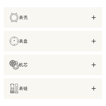
表壳
表盘
机芯
表链