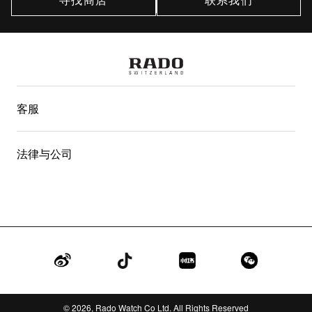
客服
法律与公司
Weibo
TikTok
Red
WeChat
© 2026, Rado Watch Co Ltd. All Rights Reserved