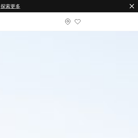
。
探索更多