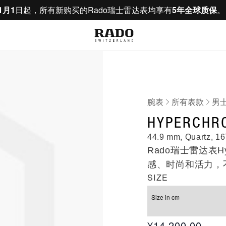
1月1
日起，所有新购买的Rado瑞士雷达表均享有
5年全球质保
腕表
所有表款
男
R322591
HYPERCHR
44.9 mm, Quartz, 16
Rado瑞士雷达表H
感、时尚和活力，
SIZE
轻松驾驭。不管身
至臻之选，作为腕
Size in cm
¥14,200.00