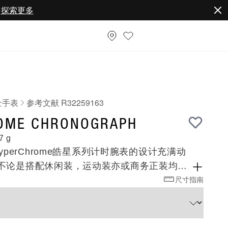
。
探索更多
士手表
参考文献 R32259163
63
OME CHRONOGRAPH
7 g
yperChrome皓星系列计时腕表的设计充满动
不论是搭配休闲装，运动装亦或商务正装均可
尺寸指南
处何地，这款非凡时计是您全天候各个场合的
间良伴让您散发无限魅力。