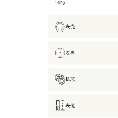
167g
表壳
表盘
机芯
表链