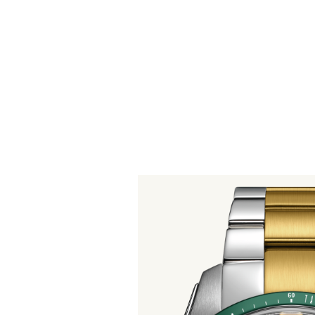
使用制表符键可以浏览循环展示的元
按下 跳过循环展示
按下 转到循环展示导航