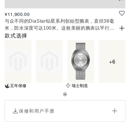
¥11,900.00
与众不同的DiaStar钻星系列创始型腕表，直径38毫
米，防水深度可达100米。这枚美丽的腕表以平行条
纹切面的蓝宝石水晶玻璃表镜为底，采用超亮碳化钛
款式选择
金属陶瓷纹饰，搭配抛光处理过的角度和细节点缀，
镶嵌在互相搭配的单色精钢表壳上。腕表配备绿色拉
丝表盘，可双向旋转、具有白色Super-LumiNova®
+6
夜光涂层的铑色指针，以及与表盘颜色一致的日期显
示。腕表内部的Rado瑞士雷达表R764型自动机械机
芯，搭载防磁Nivachron™游丝，可提供80小时动力
储存。配有经抛光和拉丝处理的精钢表链。
五年保修
瑞士制造
保修和用户手册