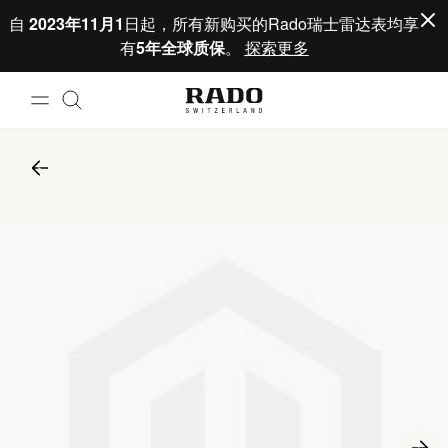
跳到内容
自
2023年11月1
日起，所有新购买的Rado瑞士雷达表均享
有
5年全球质保
。
探索更多