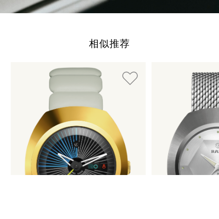
相似推荐
使用制表符键可以浏览循环展示的元素。您可以跳过循环展示或
按下 跳过循环展示
按下 转到循环展示导航