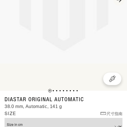
R12160303
DIASTAR ORIGINAL AUTOMATIC
38.0 mm, Automatic, 141 g
SIZE
尺寸指南
Size in cm