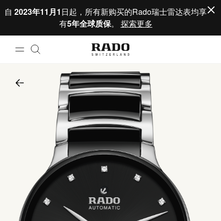
跳到内容
自
2023年11月1
日起，所有新购买的Rado瑞士雷达表均享
有
5年全球质保
。
探索更多