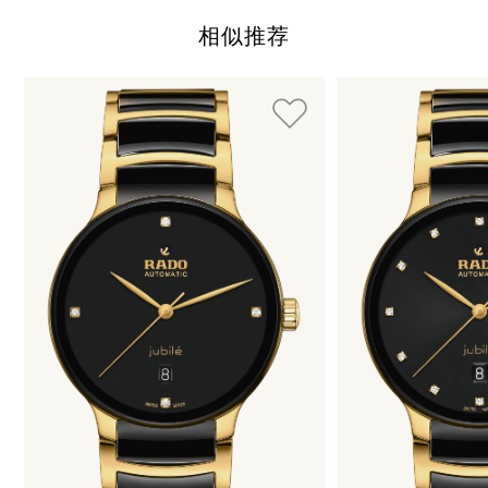
相似推荐
使用制表符键可以浏览循环展示的元素。您可以跳过循环展示或
按下 跳过循环展示
按下 转到循环展示导航