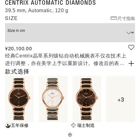
R30018742
CENTRIX AUTOMATIC DIAMONDS
39.5 mm, Automatic, 120 g
SIZE
尺寸指南
Size in cm
¥20,100.00
经典Centrix晶萃系列镶钻自动机械腕表不仅在技术上
进行调整，亦在美学上予以重新设计。修改后的表
款，拥有一个圆形的无边框蓝宝石水晶玻璃表镜，以
款式选择
及一个与弧形水晶边缘浑然天成的弧形表壳。调整后
的表耳和搭配黑色高科技陶瓷中央链节的抛光精钢表
链，令这款经典时计的整体外观更臻完美。黑色太阳
+3
纹表盘镶嵌着12颗钻石，印有“jubilé”标志，与铑色指
针完美搭配。由于搭载Nivachron™防磁游丝，使这
款R763型三针机芯在3至5个位置上远超标准测试要
求，实现更高的可靠性和精确度。这款腕表防水深度
五年保修
瑞士制造
可达50米，并提供80小时的动力储存。