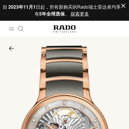
跳到内容
自
2023年11月1
日起，所有新购买的Rado瑞士雷达表均享
有
5年全球质保
。
探索更多