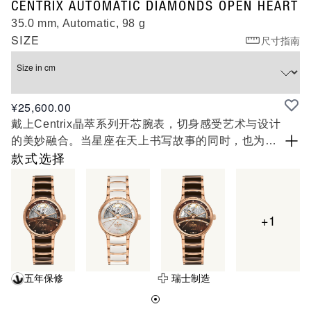
R30029912
CENTRIX AUTOMATIC DIAMONDS OPEN HEART
35.0 mm, Automatic, 98 g
SIZE
尺寸指南
Size in cm
¥25,600.00
戴上Centrix晶萃系列开芯腕表，切身感受艺术与设计
的美妙融合。当星座在天上书写故事的同时，也为恋
人搭起了一座座相会的桥梁。 表盘的窗口，令人同时
款式选择
联想到黎明和黄昏，美轮美奂地烘托出 R734 型自动
机械机芯，拥有最高长达 80 小时的动力储存，搭载
Nivachron™防磁游丝。精心制作的零件表面上，还
+1
饰有优雅深邃的波纹阳光“ondulé soleil”图案。这款
标志性的腕表在表耳和表链处都经过调整，表链由玫
瑰金色PVD镀层精钢和等离子高科技陶瓷中间链节制
成，令这款经典时计的整体外观更加美妙。浅银色珍
五年保修
瑞士制造
珠母贝表盘镶嵌着12颗钻石，印有玫瑰金色“jubilé”标
志，与指针巧妙搭配。腕表防水性能高达50米。此