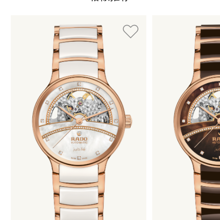
使用制表符键可以浏览循环展示的元素。您可以跳过循环展示或
按下 跳过循环展示
按下 转到循环展示导航